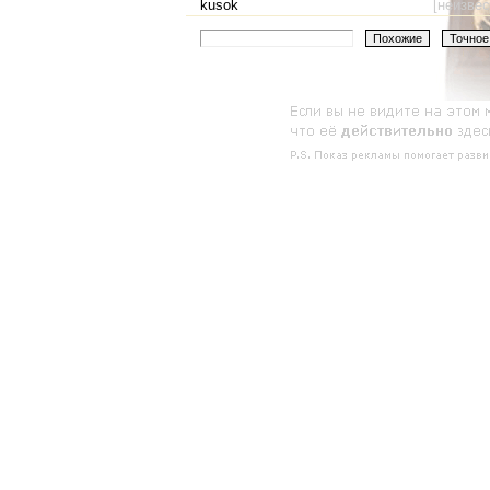
kusok
[неизвес