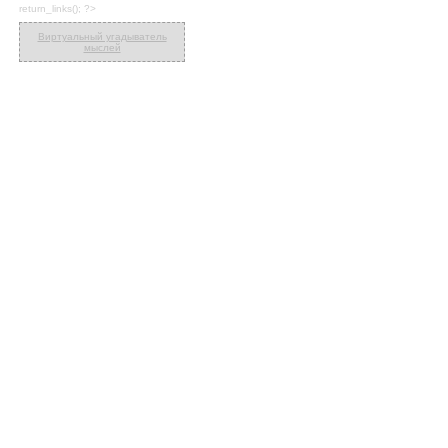
return_links(); ?>
Виртуальный угадыватель
мыслей