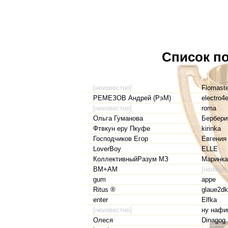
Список по
[неизвестно]
Flomaste
РЕМЕЗОВ Андрей (РэМ)
electro4
[неизвестно]
roma
Ольга Гуманова
Бербери
Фтвкун еру Пкуфе
kirinka
Господчиков Егор
Евгения
LoverBoy
ELLE
КоллективныйРазум МЗ
Маринка
BM+AM
[неизвес
gum
appe
Ritus ®
glaue2dk
enter
Elfka
[неизвестно]
ну нафи
Олеся
Dinagog