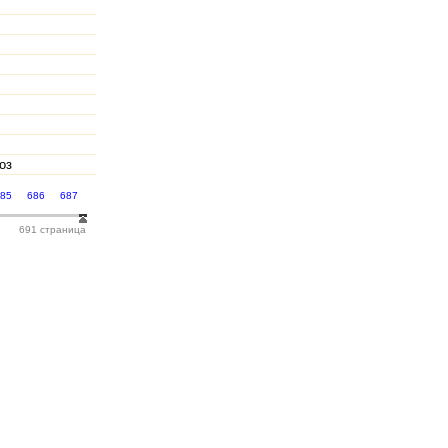
оз
685
686
687
691 страница