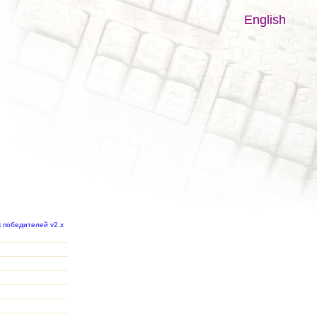
English
к победителей v2.x