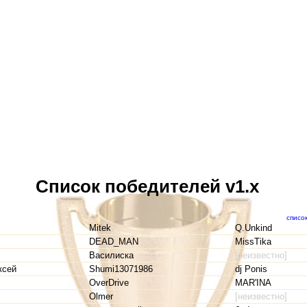
Список победителей v1.x
списо
Mitek
Q.Unkind
DEAD_MAN
MissTika
Василиска
[неизвестно]
ксей
Shumi13071986
dj Ponis
OverDrive
MAR'INA
Olmer
[неизвестно]