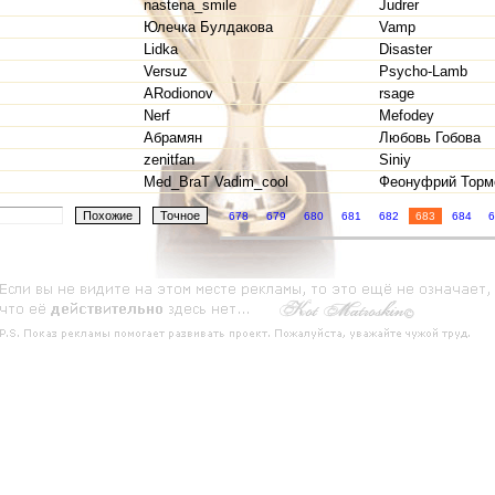
nastena_smile
Judrer
Юлечка Булдакова
Vamp
Lidka
Disaster
Versuz
Psycho-Lamb
ARodionov
rsage
Nerf
Mefodey
Абрамян
Любовь Гобова
zenitfan
Siniy
Med_BraT Vadim_cool
Феонуфрий Торм
678
679
680
681
682
683
684