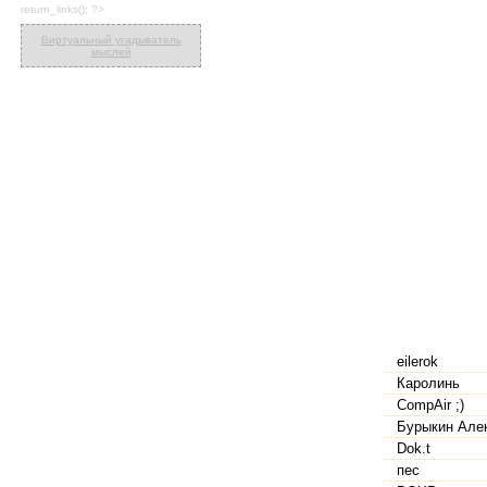
return_links(); ?>
Виртуальный угадыватель
мыслей
eilerok
Каролинь
CompAir ;)
Бурыкин Але
Dok.t
пес