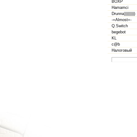
BOXP
Hamamci
Drunna)))))))))
-=Almost=-
Q.Switch
begebot
KL
c@b
Налоговый