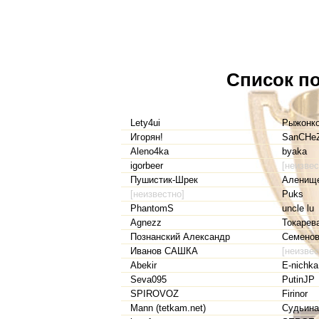
Список по
Lety4ui
Рыжонко
Игорян!
SanCHe
Aleno4ka
byaka
igorbeer
[неизвес
Пушистик-Шрек
Аленищ
[неизвестно]
Puks
PhantomS
uncle lu
Agnezz
Токарев
Познанский Александр
Семено
Иванов САШКА
[неизвес
Abekir
E-nichka
Seva095
PutinJP
SPIROVOZ
Firinor
Mann (tetkam.net)
Судьина