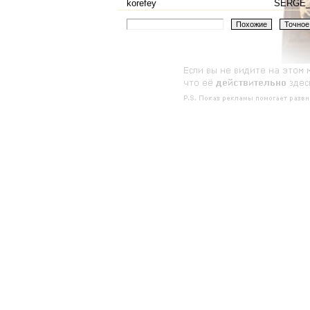
korefey
SERGE_