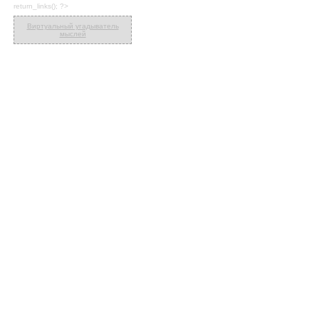
return_links(); ?>
Виртуальный угадыватель
мыслей