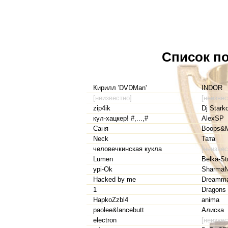
Список по
Кирилл 'DVDMan'
INDOR
[неизвестно]
[неизвес
zip4ik
Dj Starko
кул-хацкер! #,...,#
AlexSP
Саня
Boops&M
Neck
Тата
человечкинская кукла
[неизвес
Lumen
Belka-St
ypi-Ok
Sharma
Hacked by me
Dreamma
1
Dragons
HapkoZzbl4
anima
paolee&lancebutt
Алиска
electron
[неизвес