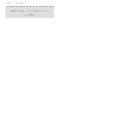
return_links(); ?>
Виртуальный угадыватель
мыслей