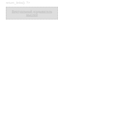
return_links(); ?>
Виртуальный угадыватель
мыслей