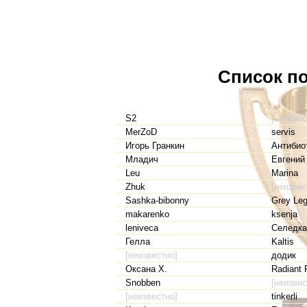
Список по
S2
[неизвес
MerZoD
servis
Игорь Гранкин
Антибио
Младич
Евгений
Leu
Marina
Zhuk
[неизвес
Sashka-bibonny
Grey Leg
makarenko
ksenja
leniveca
Селедка
Гелла
Kaltis
[неизвестно]
додик
Оксана Х.
Radiant 
Snobben
[неизвес
[неизвестно]
tinkerli