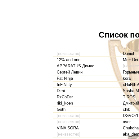
Список по
[неизвестно]
Daniel
12% and one
MeF Dei 
APPARATUS Димас
[неизвес
Сергей Левин
Горыныч
Fat Ninja
koral
InFiN.ity
xHuNtEr
Dimi
Sasha M
RzCoDer
TIROS
riki_koen
Дмитрий
Goth
chib
[неизвестно]
DGVOZ
[неизвестно]
aver
VINA SORA
Chukcha
[неизвестно]
aka_dem