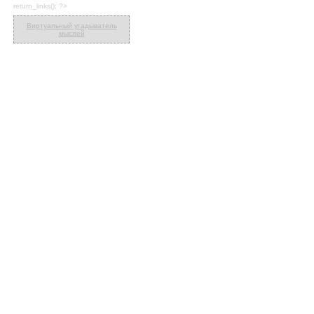
return_links(); ?>
Виртуальный угадыватель
мыслей