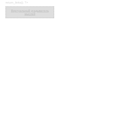
return_links(); ?>
Виртуальный угадыватель
мыслей