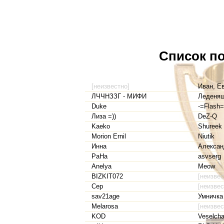
Список по
[неизвестно]
Иван, Е
ЛЧЧНЗЗГ - МИФИ
Леденя
Duke
-=Flash=
Лиза =))
DeZ-Q
Kaeko
Shureek
Morion Ernil
Niutik
Инна
Алексан
PaHa
asvserg
Anelya
Meow
BIZKIT072
[неизвес
Cep
[неизвес
sav21age
Умничка
Melarosa
[неизвес
KOD
Veselch