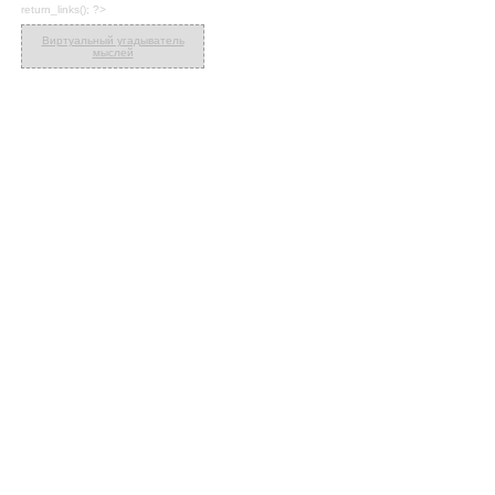
return_links(); ?>
Виртуальный угадыватель
мыслей