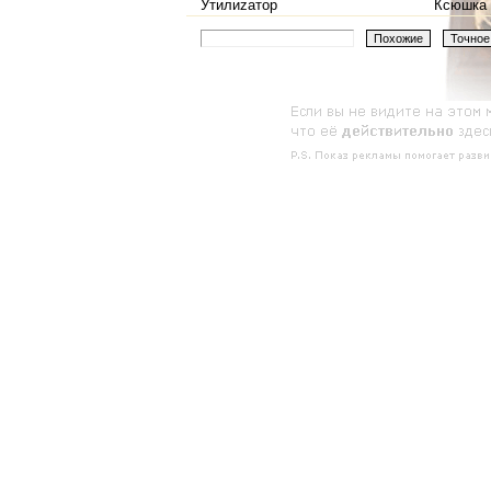
Утилиzатор
Ксюшка 