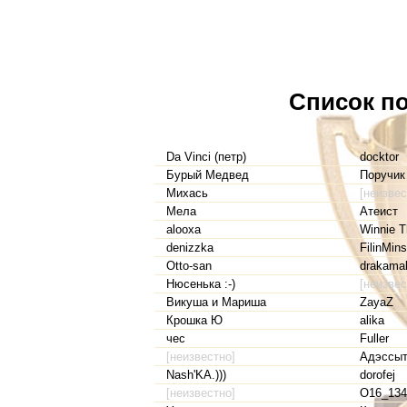
Список по
Da Vinci (петр)
docktor
Бурый Медвед
Поручик (
Михась
[неизвес
Мела
Атеист
alooxa
Winnie 
denizzka
FilinMin
Otto-san
drakama
Нюсенька :-)
[неизвес
Викуша и Мариша
ZayaZ
Крошка Ю
alika
чес
Fuller
[неизвестно]
Адэссы
Nash'KA.)))
dorofej
[неизвестно]
O16_134