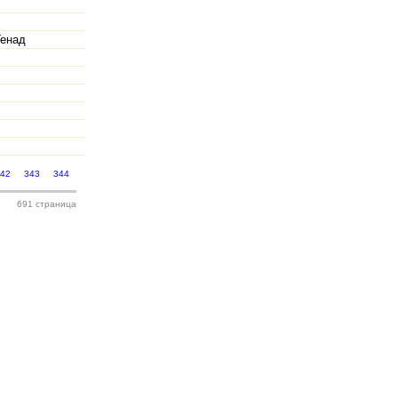
Генад
342
343
344
691 страница