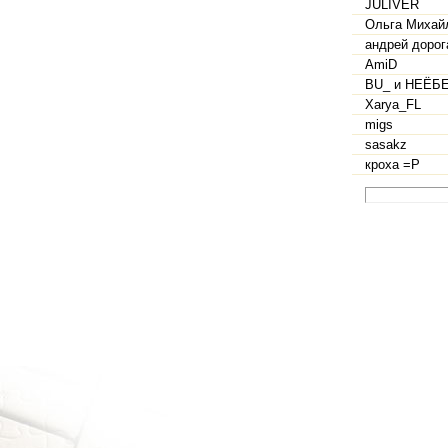
JULIVER
Ольга Михай
андрей дорог
AmiD
BU_ и НЕЁБ
Xarya_FL
migs
sasakz
кроха =Р