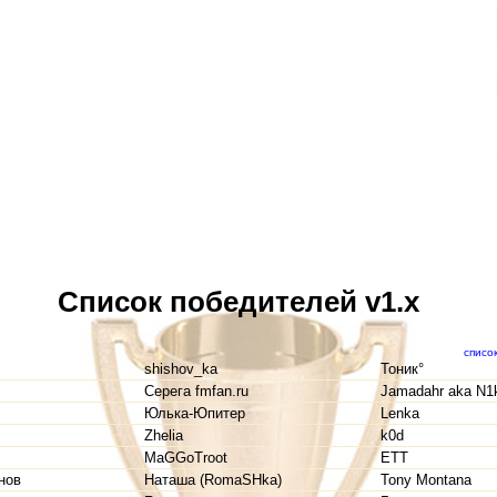
Список победителей v1.x
списо
shishov_ka
Тоник°
Серега fmfan.ru
Jamadahr aka N1
Юлька-Юпитер
Lenka
Zhelia
k0d
MaGGoTroot
ETT
нов
Наташа (RomaSHka)
Tony Montana