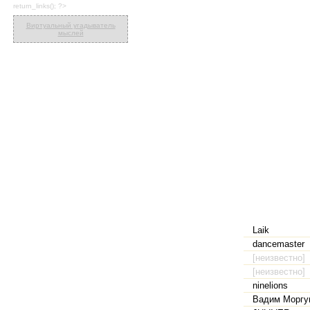
return_links(); ?>
Виртуальный угадыватель
мыслей
Laik
dancemaster
[неизвестно]
[неизвестно]
ninelions
Вадим Моргу