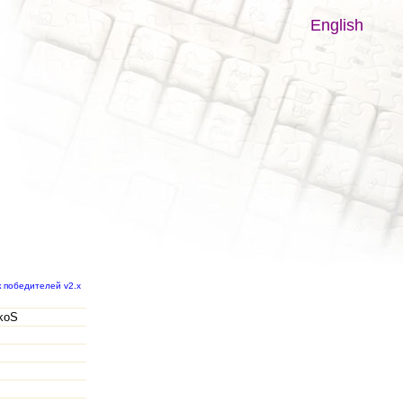
English
к победителей v2.x
koS