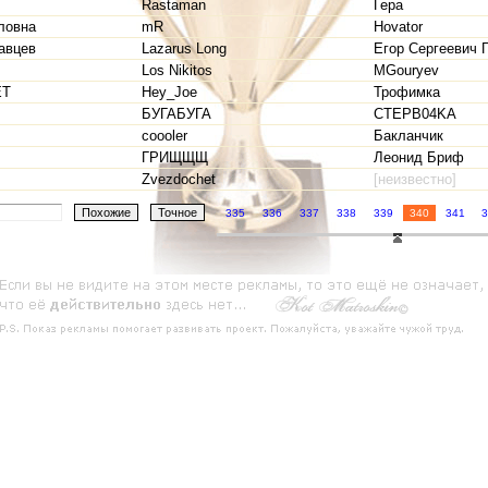
Rastaman
Гера
ловна
mR
Hovator
авцев
Lazarus Long
Егор Сергеевич 
Los Nikitos
MGouryev
ЕТ
Hey_Joe
Трофимка
БУГАБУГА
CTEPB04KA
coooler
Бакланчик
ГРИЩЩЩ
Леонид Бриф
Zvezdochet
[неизвестно]
335
336
337
338
339
340
341