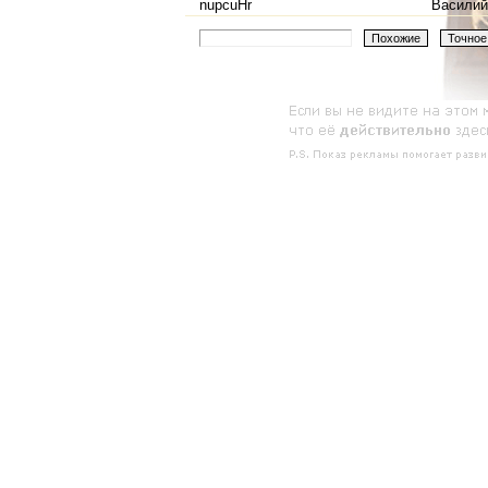
nupcuHr
Василий