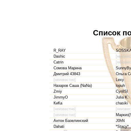
Список по
R_RAY
SOSSK
Dashic
[неизвес
Catrin
[неизвес
Сомова Марина
SunnyB
Дмитрий 43843
Ольга С
[неизвестно]
Lexy
Назаров Саша (NaNa)
lopuh
Zmiy
CyrillSl
JimmyO
Julia K.
КиКа
chasiki
[неизвестно]
[неизвес
[неизвестно]
Маркиз[
Антон Базелинский
J0hN
Dahati
*Stacy*