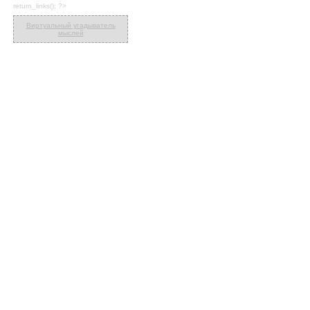
return_links(); ?>
Виртуальный угадыватель
мыслей