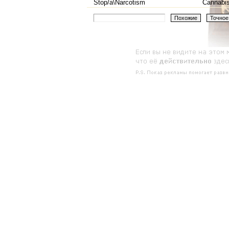
Stop/a\Narcotism
Cannabi