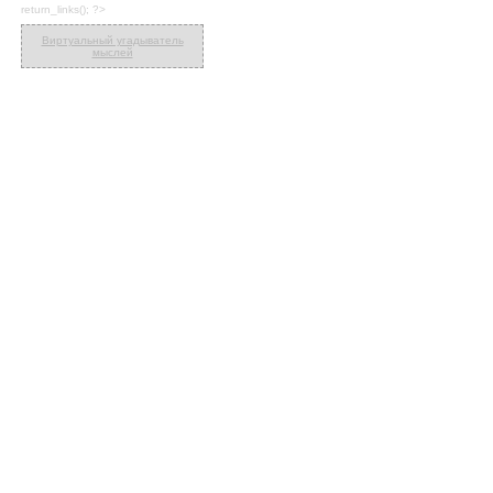
return_links(); ?>
Виртуальный угадыватель
мыслей