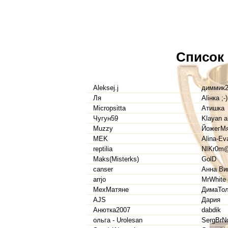
Список
Aleksej.j
диммик
Ля
Aliнка ;-)
Micropsitta
Атишка
Чугун59
Klayan 
Muzzy
ЙожегМ
MEK
Alina-Ev
reptilia
NIKr0m
Maks(Misterks)
GolD
canser
Анна Ви
arrjo
MrWhite
МехМатяне
ДимаТол
AJS
Дария
Анютка2007
dabdik
ольга - Urolesan
SergBrN