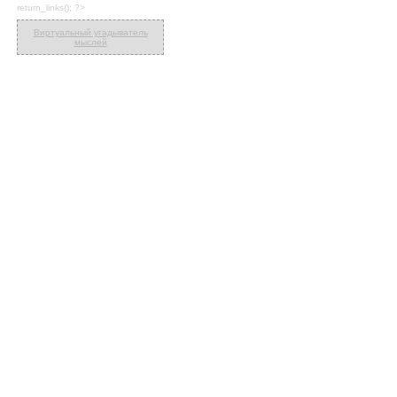
return_links(); ?>
Виртуальный угадыватель
мыслей