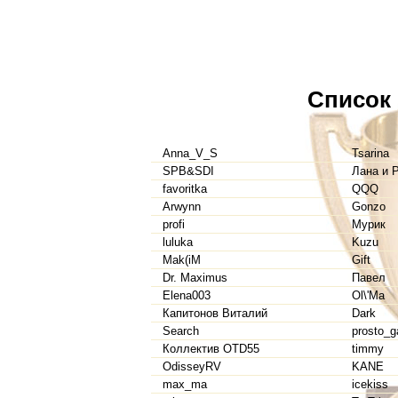
Список
Anna_V_S
Tsarina
SPB&SDI
Лана и 
favoritka
QQQ
Arwynn
Gonzo
profi
Мурик
luluka
Kuzu
Mak(iM
Gift
Dr. Maximus
Павел
Elena003
Ol\'Ma
Капитонов Виталий
Dark
Search
prosto_g
Коллектив OTD55
timmy
OdisseyRV
KANE
max_ma
icekiss