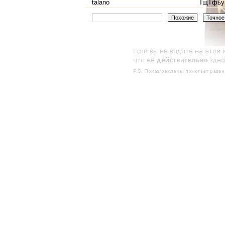
talano
ТщТфьу