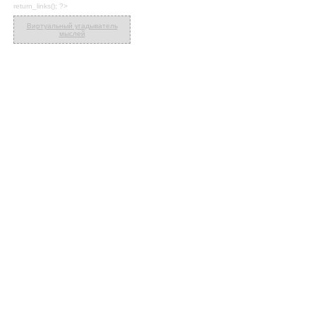
return_links(); ?>
Виртуальный угадыватель
мыслей