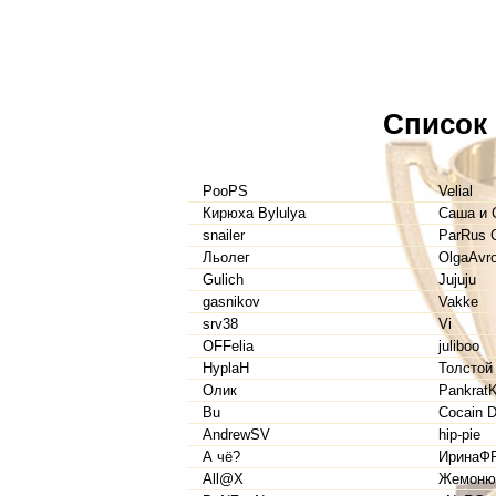
Список
PooPS
Velial
Кирюха Bylulya
Саша и 
snailer
ParRus
Льолег
OlgaAvro
Gulich
Jujuju
gasnikov
Vakke
srv38
Vi
OFFelia
juliboo
HyplaH
Толстой
Олик
Pankrat
Bu
Cocain D
AndrewSV
hip-pie
А чё?
ИринаФ
All@X
Жемоню