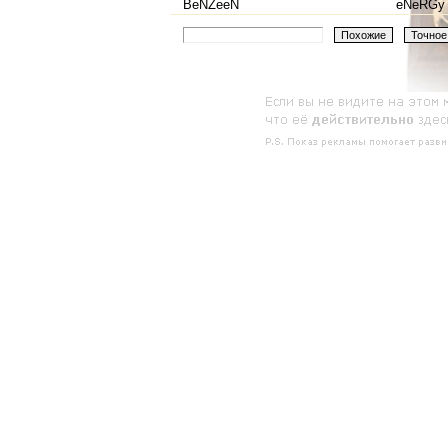
BeNZeeN
eNeRGy