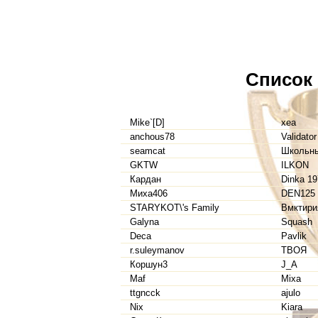
Список
Mike`[D]
xea
anchous78
Validator
seamcat
Школьны
GKTW
ILKON
Кардан
Dinka 19
Миха406
DEN125
STARYKOT\'s Family
Вмктири
Galyna
Squash
Deca
Pavlik
r.suleymanov
ТВОЯ
Коршун3
J_A
Maf
Mixa
ttgncck
ajulo
Nix
Kiara