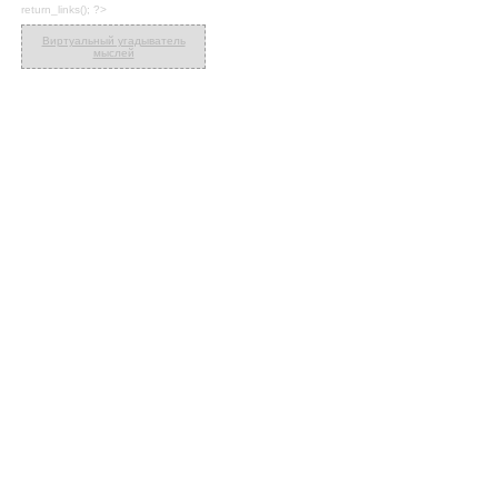
return_links(); ?>
Виртуальный угадыватель
мыслей