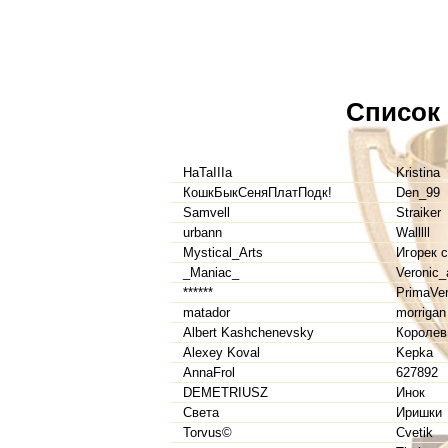
Список
HaTaIIIa
Kristina
КошкБыкСеняПлатПодк!
Den_99
Samvell
Straiker
urbann
Walllll
Mystical_Arts
Игорек 
_Maniac_
Veronic_
******
PrimaVe
matador
morrigan
Albert Kashchenevsky
Королев
Alexey Koval
Kepka
AnnaFrol
627892
DEMETRIUSZ
Инок
Света
Иришки
Torvus©
Cvetik