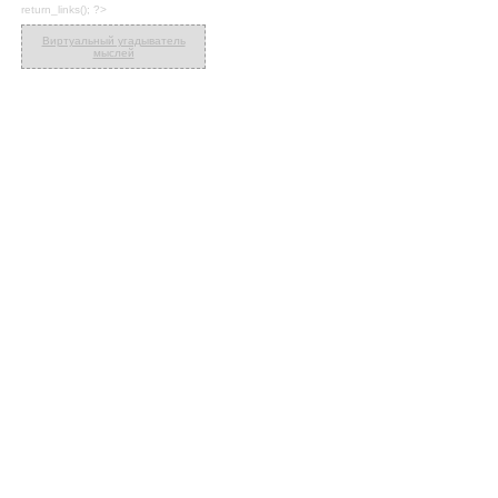
return_links(); ?>
Виртуальный угадыватель
мыслей