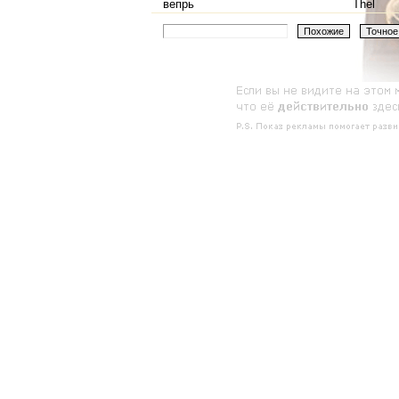
вепрь
Thel