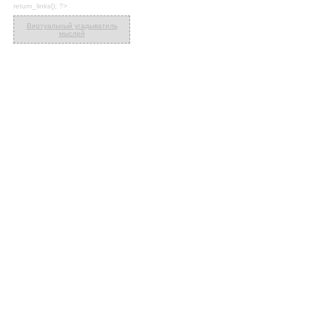
return_links(); ?>
Виртуальный угадыватель
мыслей