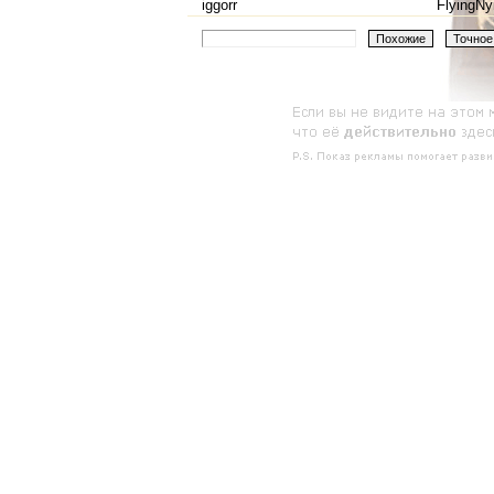
iggorr
FlyingN