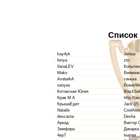
Список
kay4yk
Jenius
fenya
ztn
IlanaLEV
Копытин
Mako
Винионк
AvatarkA
санька
sanyas
ЙожегМ
Котовская Юлия
BlackSel
Крав М А
http://la
КрышаЕдет
Jack (i!)
Natalle
CoolAle
descarria
Desha
Аркад
Виктор 
Земфира
Дикарка
4epT
teamer