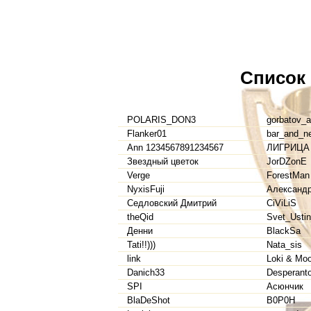
Список
POLARIS_DON3
gorbatov_a
Flanker01
bar_and_n
Ann 1234567891234567
ЛИГРИЦА
Звездный цветок
JorDZonE
Verge
ForestMan
NyxisFuji
Александ
Седловский Дмитрий
CiViLiS
theQid
Svet_Usti
Денни
BlackSa
Tati!!)))
Nata_sis
link
Loki & Mo
Danich33
Desperant
SPI
Асюнчик
BlaDeShot
В0P0H