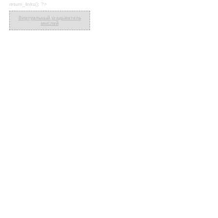
return_links(); ?>
Виртуальный угадыватель
мыслей