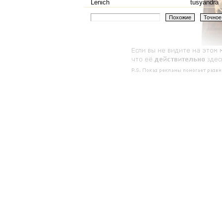
Lenich
tusyandra