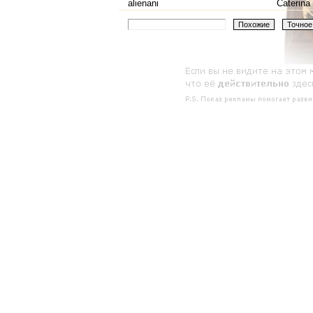
alienani
Caterina