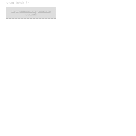
return_links(); ?>
Виртуальный угадыватель
мыслей