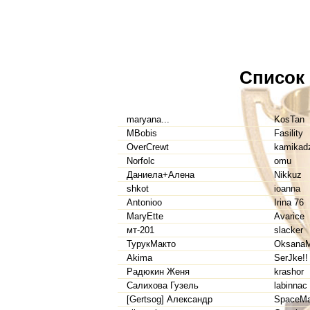
Список
maryana...
KosTan
MBobis
Fasility
OverCrewt
kamikad
Norfolc
omu
Даниела+Алена
Nikkuz
shkot
ioanna
Antonioo
Irina 76
MaryEtte
Avarice
мт-201
slacker
ТурукМакто
Oksana
Akima
SerJke!!
Радюкин Женя
krashor
Салихова Гузель
labinnac
[Gertsog] Александр
SpaceM