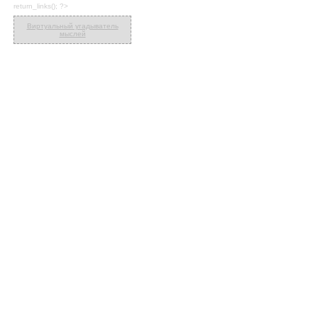
return_links(); ?>
Виртуальный угадыватель
мыслей