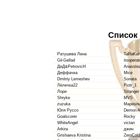
Список
Ратушева Лена
TaRaKa
Gil-Gellad
itsoperat
ДеД&PetrovicH
Anasste
Деффачка
Mice
Dmitriy Lemeshev
Sonata
Лёлечка22
Piotr_1
Лори
Stranger
Shryke
MVS
zuzuka
Мариэл
Юля Руссо
Demon A
Goalscorer
Rocky
WhiteAngel
victan
Arkira
джин
Grishaeva Kristina
ZeroCold