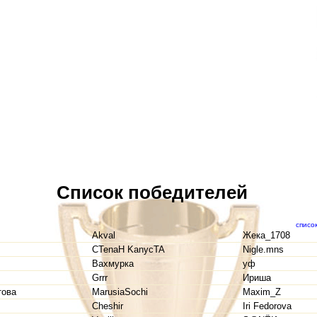
Список победителей
списо
Akval
Жека_1708
CTenaH KanycTA
Nigle.mns
Вахмурка
уф
Grrr
Ириша
това
MarusiaSochi
Maxim_Z
Cheshir
Iri Fedorova