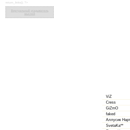
return_links(); ?>
Виртуальный угадыватель
мыслей
ViZ
Cress
GiZmO
faked
Аллусик Нар
SvetaKa**