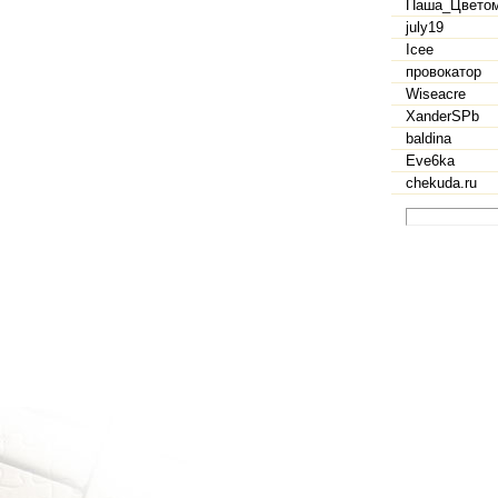
Паша_Цветом
july19
Icee
провокатор
Wiseacre
XanderSPb
baldina
Eve6ka
chekuda.ru