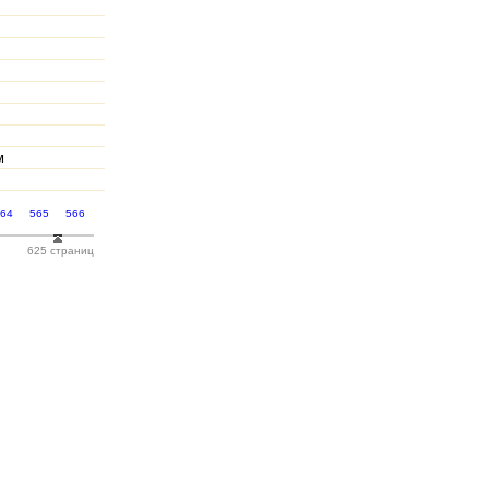
м
564
565
566
625 страниц