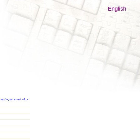
English
к победителей v1.x