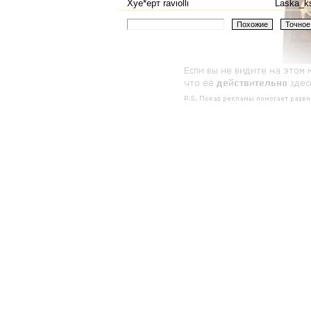
Хуе*ерт raviolli
Laska_k