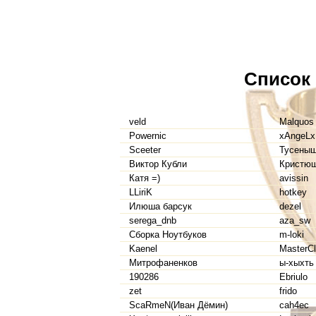
Список
veld
Malquos
Powernic
xAngeLx
Sceeter
Тусеныш
Виктор Кубли
Кристющ
Катя =)
avissin
LLiriK
hotkey
Илюша барсук
dezel
serega_dnb
aza_sw
Сборка Ноутбуков
m-loki
Kaenel
MasterC
Митрофаненков
ы-хыхть 
190286
Ebriulo
zet
frido
ScaRmeN(Иван Дёмин)
cah4ec