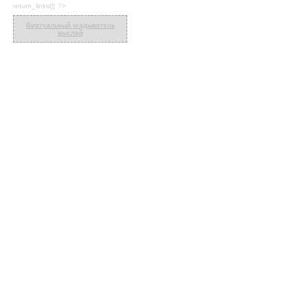
return_links(); ?>
Виртуальный угадыватель
мыслей