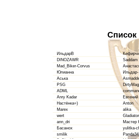
Список
ИльдарВ
Кефирч
DINOZAWR
Saddam
Mad_Biker-Corvus
Анастас
Юлианна
Ильдар-
Аська
Asmadd
PSG
DirtyMag
ADML
comman
Anry Kadar
Евгений
Настёнка=)
Anton
Marex
alika
wert
Gladiator
ann_dri
Мастер 
Басанох
yulitka-
smilik
Panda34