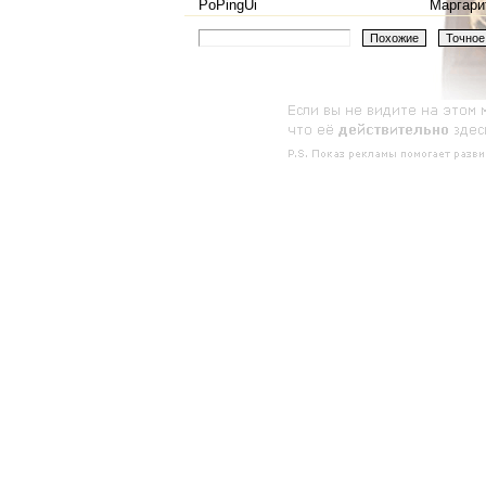
PoPingUi
Маргари