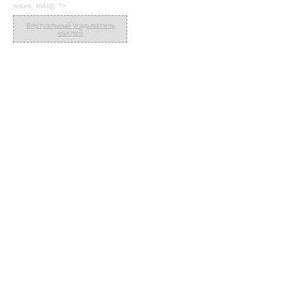
return_links(); ?>
Виртуальный угадыватель
мыслей