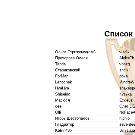
Список
Ольга Стриженко(бзи)
vladik
Прохорова Олеся
AleksCh
Tanda
vbnzq
Стариковский
snch
ForMan
poke
Lenochek
@ndreW
HyaHya
shakesp
Shiseido
Кузька
Масюся
Exdeus
dee
Олег(DE
Olli
NoFaceA
Игорь Шестопалов
hiphip
Гладиатор
sevente
Katrin406
Эльвира 