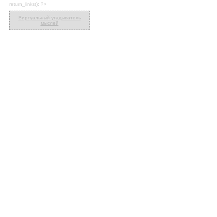
return_links(); ?>
Виртуальный угадыватель
мыслей