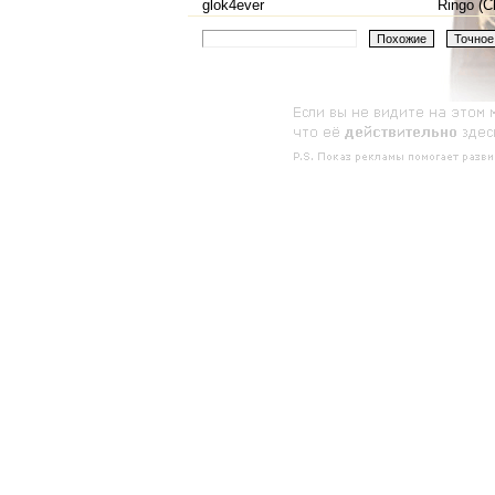
glok4ever
Ringo (C