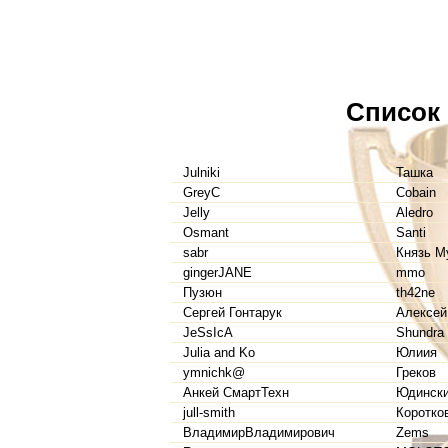
Список
Julniki
Ташка
GreyC
Cobain
Jelly
Aledro
Osmant
Santi
sabr
Князь М
gingerJANE
mmo
Пузюн
th42ne
Сергей Гонтарук
Алексей
JeSsIcA
Shundra
Julia and Ko
Юлиия
ymnichk@
Греков
Анкей СмартТехн
Юдинск
jull-smith
Коротко
ВладимирВладимирович
Zems