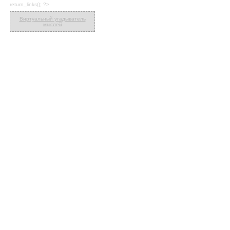
return_links(); ?>
Виртуальный угадыватель
мыслей