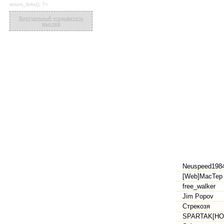
return_links(); ?>
Виртуальный угадыватель
мыслей
Neuspeed198
[Web]MacTep
free_walker
Jim Popov
Стрекозя
SPARTAK[HO