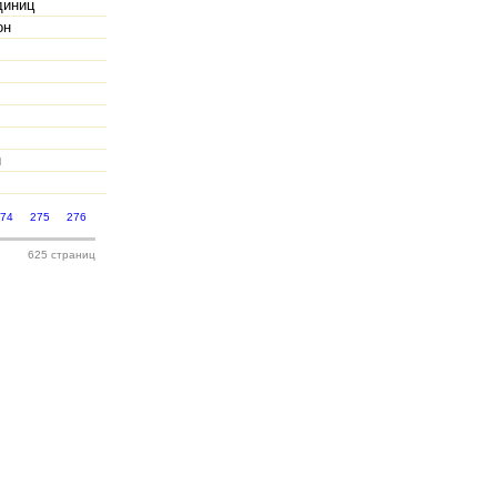
диниц
он
н
274
275
276
625 страниц