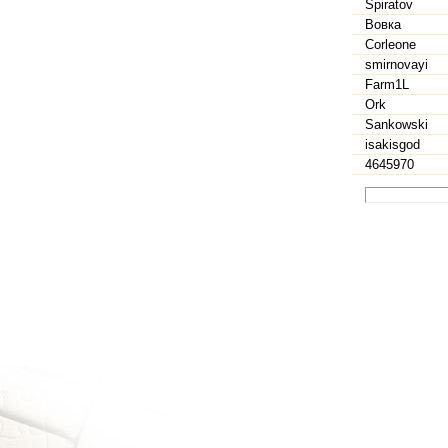
Spiratov
Вовка
Corleone
smirnovayi
Farm1L
Ork
Sankowski
isakisgod
4645970