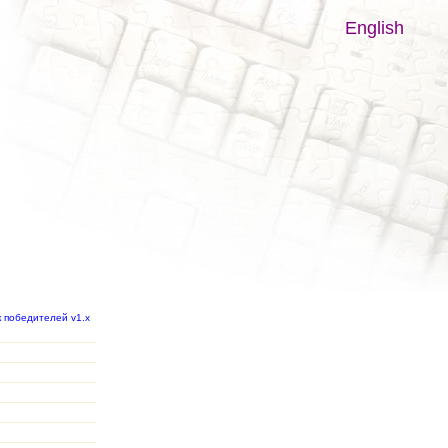
English
к победителей v1.x