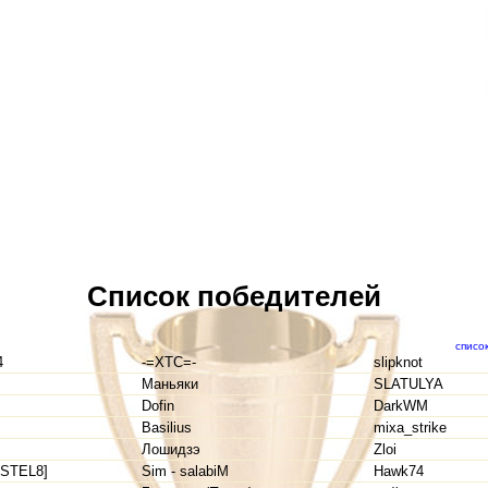
Список победителей
списо
4
-=XTC=-
slipknot
Маньяки
SLATULYA
Dofin
DarkWM
Basilius
mixa_strike
Лошидзэ
Zloi
STEL8]
Sim - salabiM
Hawk74