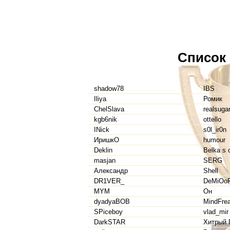
Список
shadow78
IBS
Iliya
Ромик
ChelSlava
realsuga
kgb6nik
ottello
INick
s0l_ir0n
ИришкО
humour
Deklin
Belka s 
masjan
SERG
Александр
Shell
DR1VER_
DeMiOo
MYM
Он
dyadyaBOB
MindFre
SPiceboy
vlad_mir
DarkSTAR
Хитрый 