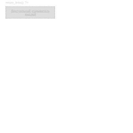
return_links(); ?>
Виртуальный угадыватель
мыслей