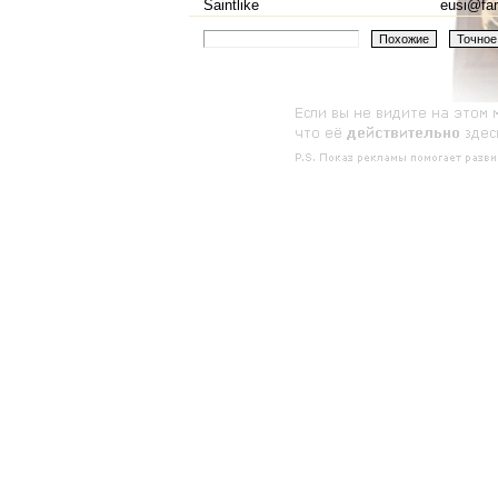
Saintlike
eusi@fari