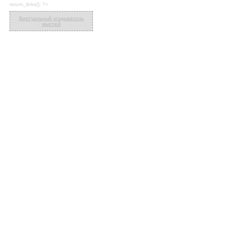
return_links(); ?>
Виртуальный угадыватель
мыслей