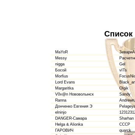
Список
MaYoR
ЗевариА
Messy
Расчетн
nigga
Gel
Босой
vITs
Morfius
FocusNi
Lord Evans
Black_an
Margaritka
Olgik
V0v@n Нововолынск
Sandy
Ranna
Andrewr
Донченко Евгения Э
Pelagey
elninjo
1231231
DANGER-Самара
Sharhan
Helga & Alionka
CCCP
ГАРОВИЧ
quarck