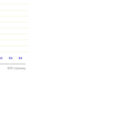
62
63
64
625 страниц