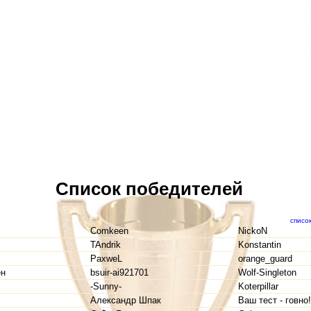
Список победителей
списо
Comkeen
NickoN
TAndrik
Konstantin
PaxweL
orange_guard
ен
bsuir-ai921701
Wolf-Singleton
-Sunny-
Koterpillar
Александр Шпак
Ваш тест - говно!