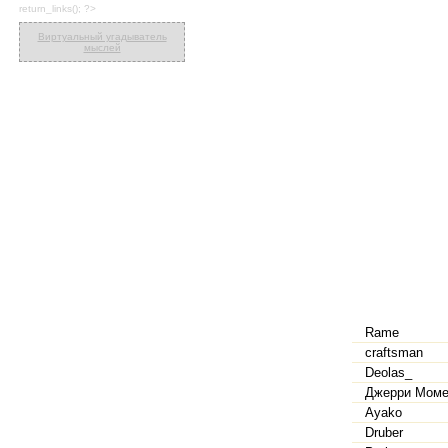
return_links(); ?>
Виртуальный угадыватель
мыслей
Rame
craftsman
Deolas_
Джерри Мом
Ayako
Druber