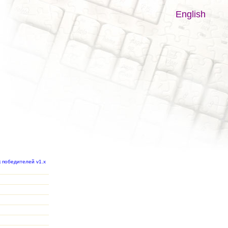
English
к победителей v1.x