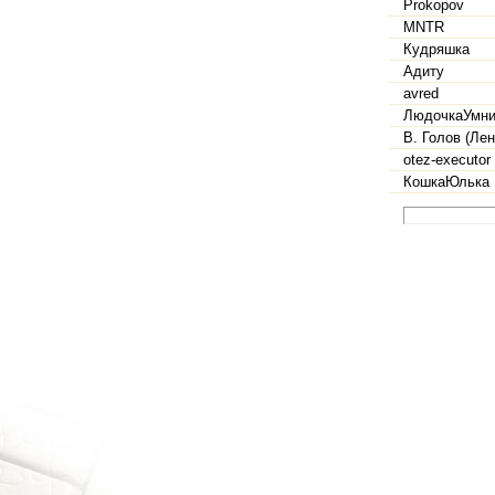
Prokopov
MNTR
Кудряшка
Адиту
avred
ЛюдочкаУмни
В. Голов (Лен
otez-executor
КошкаЮлька