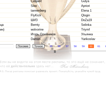
Ca$peR
Gulya
Slee
Apriori
tannenberg
Elena 1
FlyKick
Qlogin
ШИЗ
DoZa19
ца
Bernty
Selinka
ин)
wolvorine
Triymf
Игорь Олейников
Ульянка
Damon
Yarikoslav
55
56
57
58
59
60
61